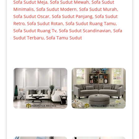
Sofa Sudut Meja
,
Sofa Sudut Mewah
,
Sofa Sudut
Minimalis
,
Sofa Sudut Modern
,
Sofa Sudut Murah
,
Sofa Sudut Oscar
,
Sofa Sudut Panjang
,
Sofa Sudut
Retro
,
Sofa Sudut Rotan
,
Sofa Sudut Ruang Tamu
,
Sofa Sudut Ruang Tv
,
Sofa Sudut Scandinavian
,
Sofa
Sudut Terbaru
,
Sofa Tamu Sudut
Produk Terkait
Sofa Tamu Minimalis Jepara
Sofa Tamu Minimalis Terbaru
Desain Terbaru Best Seller IM-
Great Design Quality IM-0006
0005