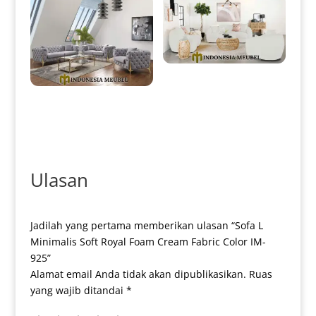
Set Sofa Tamu Minimalis
Jepara Softly Royal Foam IM-
0050
Sofa Tamu Minimalis Modern
Elegant Stainless Gold Glossy
IM-0014
Ulasan
Jadilah yang pertama memberikan ulasan “Sofa L
Minimalis Soft Royal Foam Cream Fabric Color IM-
925”
Alamat email Anda tidak akan dipublikasikan.
Ruas
yang wajib ditandai
*