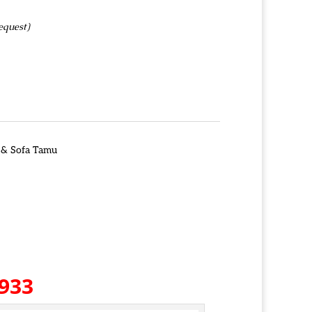
equest)
 & Sofa Tamu
-933