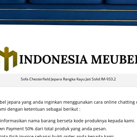
Sofa Chesterfield Jepara Rangka Kayu Jati Solid IM-933.2
l jepara yang anda inginkan menggunakan cara online chatting
ami dengan ketentuan sebagai berikut :
u informasikan nama barang berseta kode produknya kepada kami.
wn Payment 50% dari total produk yang anda pesan.
ta Fisik Invoice sebagai bukti order anda kepada kami.