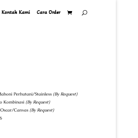
Kontak Kami
Cara Order
ahoni Perhutani/Stainless
(By Request)
co Kombinasi
(By Request)
u/Oscar/Canvas
(By Request)
6