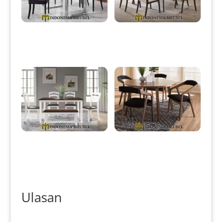
Meja Makan Modern Minimalis
Meja Makan Minimalis Jati
Stainless Jati Solid Wood IM-
Klasik Natural Dark Brown IM-
0083
0088
Meja Makan Minimalis Vintage
Meja Makan Bundar Minimalis
Retro Style Great Product IM-
Classic Natural Jati TPK IM-
0125
0128
Ulasan