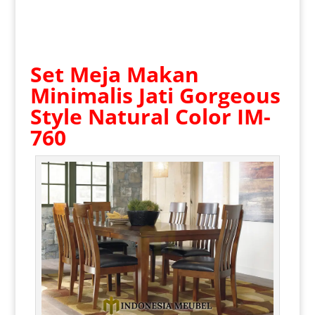
Set Meja Makan
Minimalis Jati
Gorgeous
Style Natural Color IM-
760