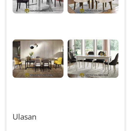
Meja Makan Modern Minimalis
Meja Makan Minimalis Klasik
Stainless Jati Solid Wood IM-
Jati Jepara Best Price IM-0089
0083
Meja Makan Minimalis Modern
Meja Makan Minimalis Putih
Kayu Jati Perhutani TPK IM-
Duco Elegant Style IM-0092
0090
Ulasan