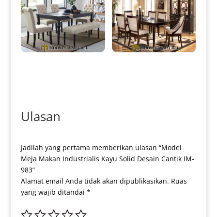
Set Meja Makan Minimalis
Meja Makan Minimalis Jati
Klasik Retro Vintage Design IM-
Klasik High Quality Natural
0086
Color IM-0122
Ulasan
Jadilah yang pertama memberikan ulasan “Model
Meja Makan Industrialis Kayu Solid Desain Cantik IM-
983”
Alamat email Anda tidak akan dipublikasikan.
Ruas
yang wajib ditandai
*