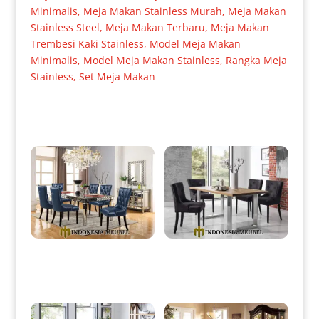
Minimalis
,
Meja Makan Stainless Murah
,
Meja Makan
Stainless Steel
,
Meja Makan Terbaru
,
Meja Makan
Trembesi Kaki Stainless
,
Model Meja Makan
Minimalis
,
Model Meja Makan Stainless
,
Rangka Meja
Stainless
,
Set Meja Makan
Produk Terkait
Meja Makan Minimalis Terbaru
Meja Makan Modern Minimalis
Modern Elegant Style IM-0002
Stainless Jati Solid Wood IM-
0083