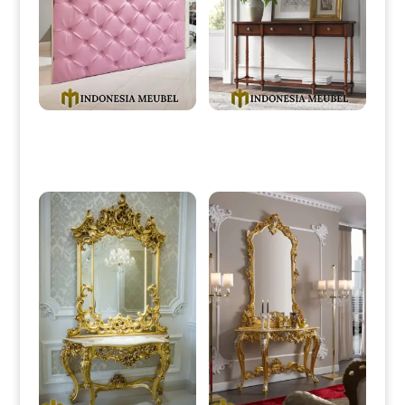
Meja Resepsionis Klinik
Meja Konsol Minimalis Jati
Minimalis Beauty Pinky IM-
Klasik Dark Brown Natural IM-
0037
0096