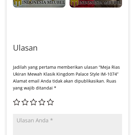
Meja Konsol Mewah Terbaru
New Meja Konsol Mewah
Golden Duco Arabian Carving
Golden Duco Combination
Design IM-0234
Color IM-0235
Ulasan
Jadilah yang pertama memberikan ulasan “Meja Rias
Ukiran Mewah Klasik Kingdom Palace Style IM-1074”
Alamat email Anda tidak akan dipublikasikan.
Ruas
yang wajib ditandai
*