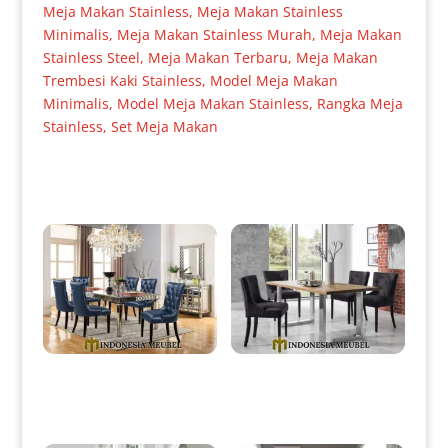
Meja Makan Stainless
,
Meja Makan Stainless
Minimalis
,
Meja Makan Stainless Murah
,
Meja Makan
Stainless Steel
,
Meja Makan Terbaru
,
Meja Makan
Trembesi Kaki Stainless
,
Model Meja Makan
Minimalis
,
Model Meja Makan Stainless
,
Rangka Meja
Stainless
,
Set Meja Makan
Produk Terkait
Meja Makan Minimalis Terbaru
Meja Makan Modern Minimalis
Modern Elegant Style IM-0002
Stainless Jati Solid Wood IM-
0083