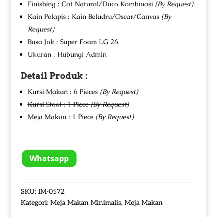
Finishing : Cat Natural/Duco Kombinasi
(By Request)
Kain Pelapis : Kain Beludru/Oscar/Canvas
(By
Request)
Busa Jok : Super Foam LG 26
Ukuran : Hubungi Admin
Detail Produk :
Kursi Makan : 6 Pieces
(By Request)
Kursi Stool : 1 Piece
(By Request)
Meja Makan : 1 Piece
(By Request)
Whatsapp
SKU:
IM-0572
Kategori:
Meja Makan Minimalis
,
Meja Makan