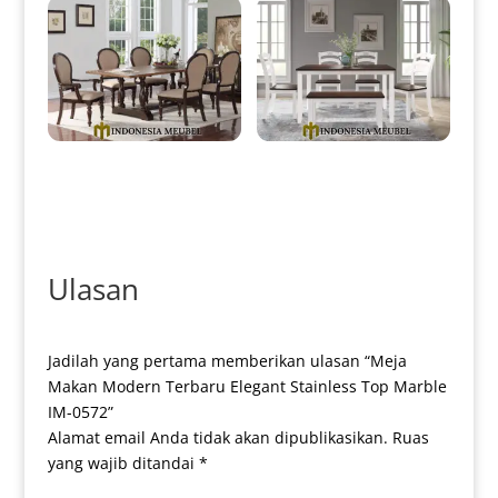
Meja Makan Jati Klasik
Meja Makan Minimalis Vintage
Minimalis Natural Salak Brown
Retro Style Great Product IM-
IM-0087
0125
Ulasan
Jadilah yang pertama memberikan ulasan “Meja
Makan Modern Terbaru Elegant Stainless Top Marble
IM-0572”
Alamat email Anda tidak akan dipublikasikan.
Ruas
yang wajib ditandai
*