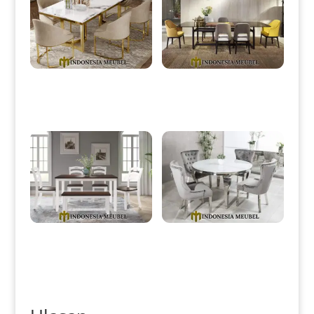
Meja Makan Minimalis
Meja Makan Minimalis Modern
Stainless Elegant Top Carara
Kayu Jati Perhutani TPK IM-
Marble IM-0003
0090
Meja Makan Minimalis Vintage
Set Meja Makan Minimalis
Retro Style Great Product IM-
Modern Luxury Stainless Steel
0125
IM-0126