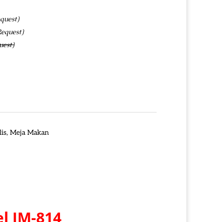
quest)
Request)
uest)
is
,
Meja Makan
el IM-814