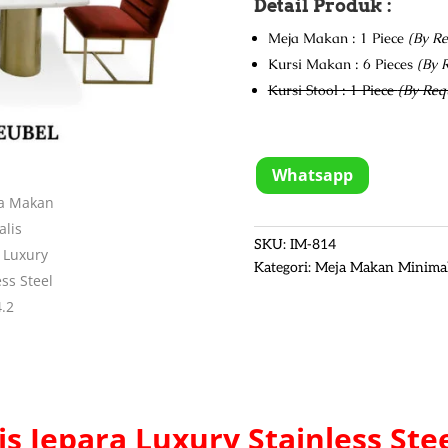
Detail Produk :
Meja Makan : 1 Piece
(By Re
Kursi Makan : 6 Pieces
(By 
Kursi Stool : 1 Piece
(By Req
Whatsapp
SKU:
IM-814
Kategori:
Meja Makan Minimal
s Jepara
Luxury Stainless Ste