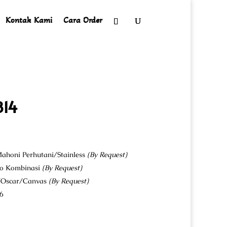
Kontak Kami
Cara Order
814
ahoni Perhutani/Stainless
(By Request)
co Kombinasi
(By Request)
u/Oscar/Canvas
(By Request)
6