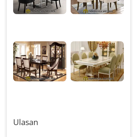
Meja Makan Minimalis Modern
Meja Makan Minimalis Klasik
Stainless Top Solid Wood IM-
Jati Jepara Best Price IM-0089
0082
Meja Makan Minimalis Jati
Meja Makan Minimalis Mewah
Klasik High Quality Natural
Klasik Luxury Style IM-0124
Color IM-0122
Ulasan