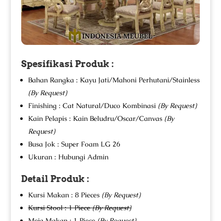
Spesifikasi Produk :
Bahan Rangka : Kayu Jati/Mahoni Perhutani/Stainless
(By Request)
Finishing : Cat Natural/Duco Kombinasi
(By Request)
Kain Pelapis : Kain Beludru/Oscar/Canvas
(By
Request)
Busa Jok : Super Foam LG 26
Ukuran : Hubungi Admin
Detail Produk :
Kursi Makan : 8 Pieces
(By Request)
Kursi Stool : 1 Piece
(By Request)
Meja Makan : 1 Piece
(By Request)