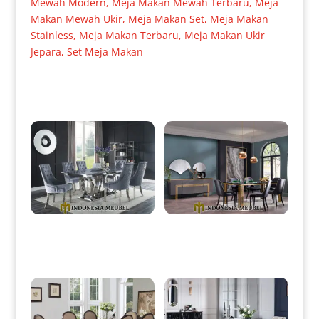
Mewah Modern
,
Meja Makan Mewah Terbaru
,
Meja
Makan Mewah Ukir
,
Meja Makan Set
,
Meja Makan
Stainless
,
Meja Makan Terbaru
,
Meja Makan Ukir
Jepara
,
Set Meja Makan
Produk Terkait
Meja Makan Minimalis Terbaru
Meja Makan Minimalis Terbaru
Full Stainless Top Marble IM-
Modern Design Luxury IM-
0001
0004