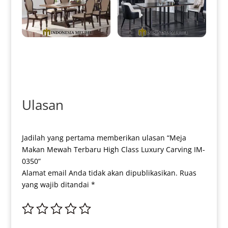
Meja Makan Jati Klasik
Set Meja Makan Minimalis
Minimalis Natural Salak Brown
Terbaru Modern Interior
IM-0087
Design IM-0091
Ulasan
Jadilah yang pertama memberikan ulasan “Meja
Makan Mewah Terbaru High Class Luxury Carving IM-
0350”
Alamat email Anda tidak akan dipublikasikan.
Ruas
yang wajib ditandai
*