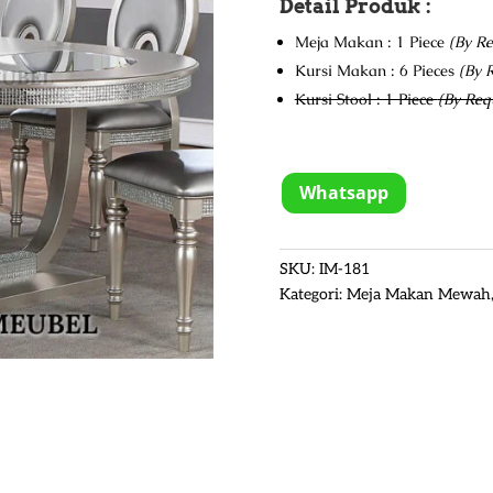
Detail Produk :
Meja Makan : 1 Piece
(By Re
Kursi Makan : 6 Pieces
(By 
Kursi Stool : 1 Piece
(By Req
Whatsapp
SKU:
IM-181
Kategori:
Meja Makan Mewah