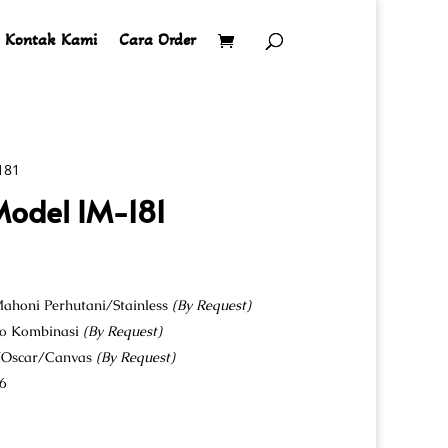
Kontak Kami
Cara Order
181
Model IM-181
ahoni Perhutani/Stainless
(By Request)
co Kombinasi
(By Request)
u/Oscar/Canvas
(By Request)
6