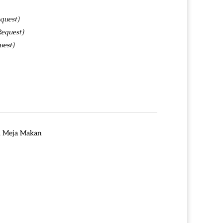
quest)
Request)
uest)
,
Meja Makan