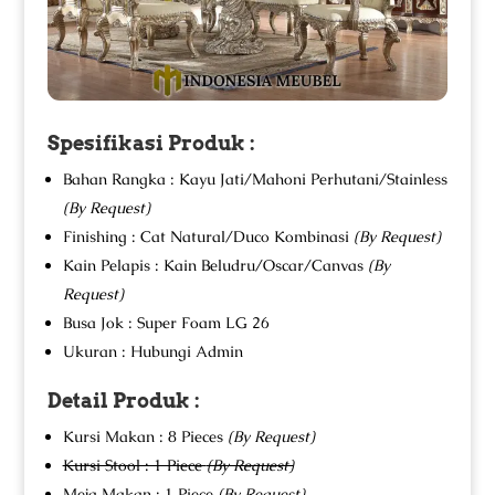
Spesifikasi Produk :
Bahan Rangka : Kayu Jati/Mahoni Perhutani/Stainless
(By Request)
Finishing : Cat Natural/Duco Kombinasi
(By Request)
Kain Pelapis : Kain Beludru/Oscar/Canvas
(By
Request)
Busa Jok : Super Foam LG 26
Ukuran : Hubungi Admin
Detail Produk :
Kursi Makan : 8 Pieces
(By Request)
Kursi Stool : 1 Piece
(By Request)
Meja Makan : 1 Piece
(By Request)