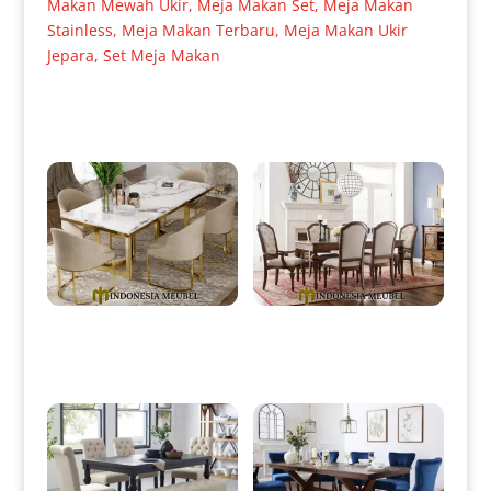
Makan Mewah Ukir
,
Meja Makan Set
,
Meja Makan
Stainless
,
Meja Makan Terbaru
,
Meja Makan Ukir
Jepara
,
Set Meja Makan
Produk Terkait
Meja Makan Minimalis
Meja Makan Minimalis Jati
Stainless Elegant Top Carara
Klasik Natural Salak Color IM-
Marble IM-0003
0085