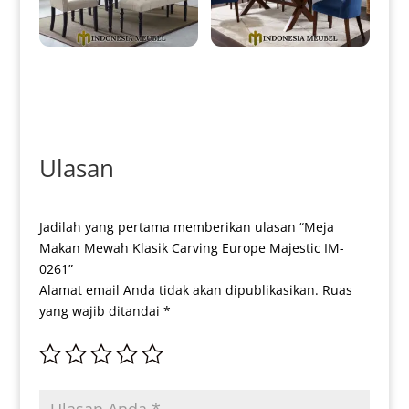
Set Meja Makan Minimalis
Meja Makan Minimalis Jati
Klasik Retro Vintage Design IM-
Solid Simple Elegant Model IM-
0086
0127
Ulasan
Jadilah yang pertama memberikan ulasan “Meja
Makan Mewah Klasik Carving Europe Majestic IM-
0261”
Alamat email Anda tidak akan dipublikasikan.
Ruas
yang wajib ditandai
*