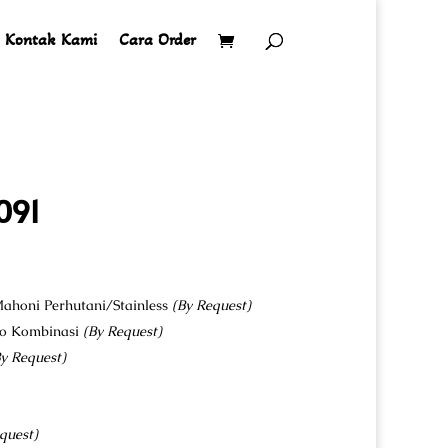
Kontak Kami
Cara Order
091
ahoni Perhutani/Stainless
(By Request)
co Kombinasi
(By Request)
y Request)
quest)