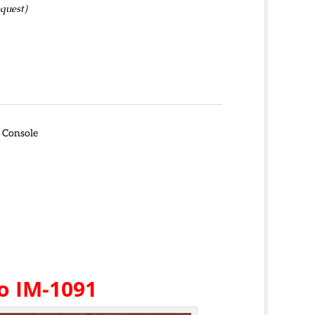
quest)
 Console
co IM-1091