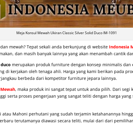
Meja Konsul Mewah Ukiran Classic Silver Solid Duco IM-1091
t dan mewah? Tepat sekali anda berkunjung di website
Indonesia 
eja makan, dan masih banyak lainnya yang akan menambah cantik d
d duco
merupakan produk furniture dengan konsep minimalis dan e
 di kerjakan oleh tenaga ahli. Harga yang kami berikan pada prod
rjangkau berbeda dari kompetitor furniture jepara lainnya.
l Mewah
, maka produk ini sangat tepat untuk anda pilih. Dari segi
gi serta proses pengerjaan yang sangat teliti dengan harga yang
atau Mahoni perhutani yang sudah terjamin ketahanannya hingga 
baru terutamanya diawasi secara teliti, mulai dari dari pemiliha