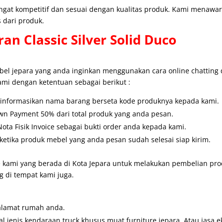
angat kompetitif dan sesuai dengan kualitas produk. Kami menaw
 dari produk.
ran
Classic Silver Solid Duco
l jepara yang anda inginkan menggunakan cara online chatting
ami dengan ketentuan sebagai berikut :
u informasikan nama barang berseta kode produknya kepada kami.
wn Payment 50% dari total produk yang anda pesan.
ta Fisik Invoice sebagai bukti order anda kepada kami.
etika produk mebel yang anda pesan sudah selesai siap kirim.
 kami yang berada di Kota Jepara untuk melakukan pembelian prod
 di tempat kami juga.
alamat rumah anda.
 jenis kendaraan truck khusus muat furniture jepara. Atau jasa e