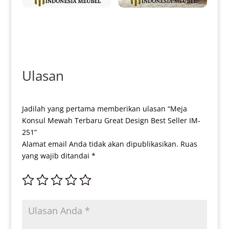
Meja Tamu Minimalis Jati Retro
Meja Konsul Minimalis Jati
Vintage Style IM-0041
Classic Design Natural IM-
0095
Ulasan
Jadilah yang pertama memberikan ulasan “Meja
Konsul Mewah Terbaru Great Design Best Seller IM-
251”
Alamat email Anda tidak akan dipublikasikan.
Ruas
yang wajib ditandai
*