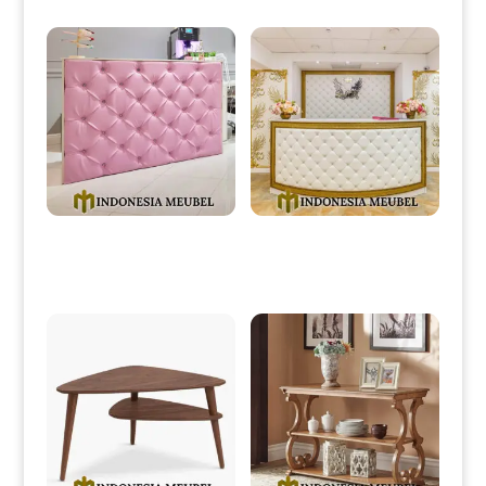
Produk Terkait
Meja Resepsionis Klinik
Meja Resepsionis Minimalis
Minimalis Beauty Pinky IM-
Modern Design Full Fabric IM-
0037
0038