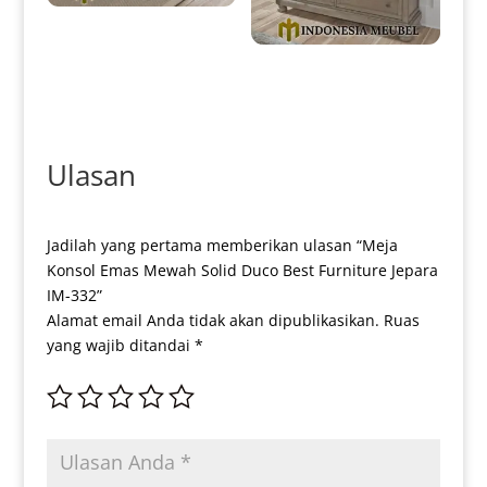
Meja Konsul Minimalis Jati
Klasik Simple Elegant Style IM-
0098
Meja Drawer Minimalis Klasik
Europe Style IM-0230
Ulasan
Jadilah yang pertama memberikan ulasan “Meja
Konsol Emas Mewah Solid Duco Best Furniture Jepara
IM-332”
Alamat email Anda tidak akan dipublikasikan.
Ruas
yang wajib ditandai
*