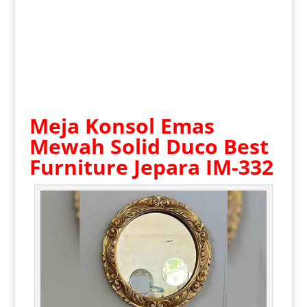
Meja Konsol Emas
Mewah
Solid Duco Best
Furniture Jepara IM-332