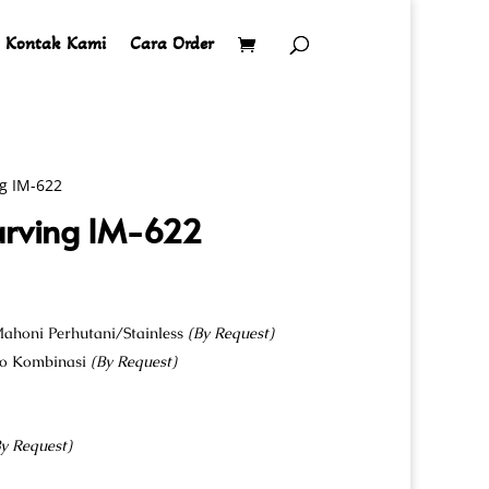
Kontak Kami
Cara Order
g IM-622
arving IM-622
ahoni Perhutani/Stainless
(By Request)
co Kombinasi
(By Request)
y Request)