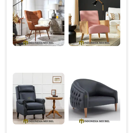
Kursi Sofa Minimalis Terbaru
Kursi Sofa Minimalis Jepara
High Quality Product IM-138
Modern Elegant Rattan
Combine IM-139
Kursi Sofa Minimalis Santai
Kursi Sofa Minimalis Jati Jepara
Elegant Oscar Upholstery IM-
Modern Elegant Style IM-313