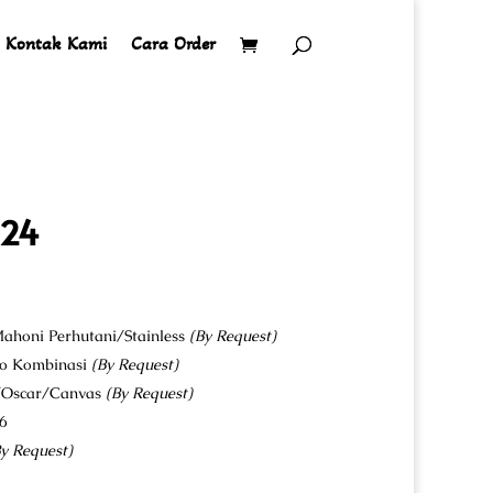
Kontak Kami
Cara Order
024
ahoni Perhutani/Stainless
(By Request)
co Kombinasi
(By Request)
u/Oscar/Canvas
(By Request)
6
y Request)