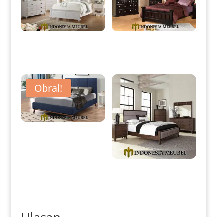
Tempat Tidur Minimalis
Tempat Tidur Jati Minimalis
Terbaru White Duco Classic
Modern Natural Dark Brown
Style IM-0009
IM-0012
Obral!
Dipan Minimalis Jati Klasik
Retro Vintage Design IM-0111
Tempat Tidur Jati Minimalis
Classic Vintage Style IM-0119