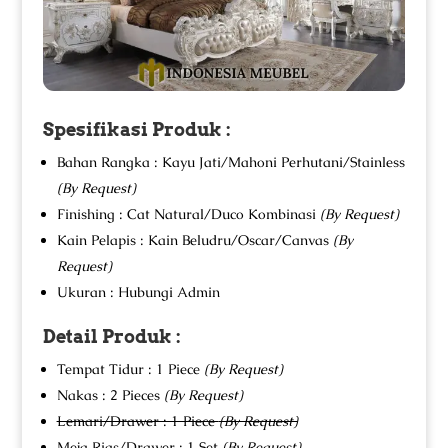
Spesifikasi Produk :
Bahan Rangka : Kayu Jati/Mahoni Perhutani/Stainless
(By Request)
Finishing : Cat Natural/Duco Kombinasi
(By Request)
Kain Pelapis : Kain Beludru/Oscar/Canvas
(By
Request)
Ukuran : Hubungi Admin
Detail Produk :
Tempat Tidur : 1 Piece
(By Request)
Nakas : 2 Pieces
(By Request)
Lemari/Drawer : 1 Piece
(By Request)
Meja Rias/Drawer : 1 Set
(By Request)