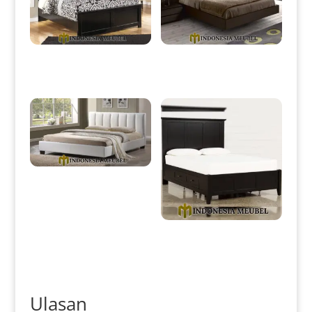
Tempat Tidur Minimalis Jepara
Dipan Minimalis Modern Kayu
Black Glossy Duco IM-0104
Jati Perhutani Natural IM-0108
Kamar Set Minimalis Modern
Beauty Style Interior IM-0113
Dipan Minimalis Laci Duco
Black Edition Color IM-0118
Ulasan