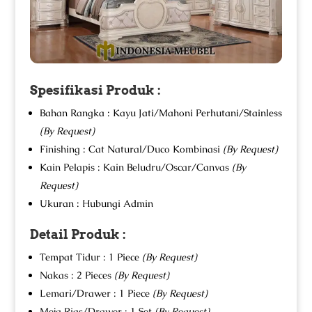
Spesifikasi Produk :
Bahan Rangka : Kayu Jati/Mahoni Perhutani/Stainless
(By Request)
Finishing : Cat Natural/Duco Kombinasi
(By Request)
Kain Pelapis : Kain Beludru/Oscar/Canvas
(By
Request)
Ukuran : Hubungi Admin
Detail Produk :
Tempat Tidur : 1 Piece
(By Request)
Nakas : 2 Pieces
(By Request)
Lemari/Drawer : 1 Piece
(By Request)
Meja Rias/Drawer : 1 Set
(By Request)