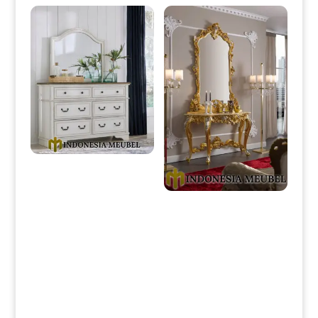
Meja Drawer Minimalis Putih
Duco Classic French Style IM-
0231
New Meja Konsol Mewah
Golden Duco Combination
Color IM-0235