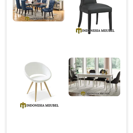
Meja Makan Minimalis Terbaru
Modern Elegant Style IM-0002
Kursi Makan Minimalis Jepara
Modern Luxury Model IM-0027
Meja Makan Minimalis Putih
Duco Elegant Style IM-0092
Kursi Makan Minimalis Modern
White Canvas Fabric IM-0031