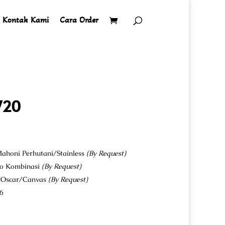
Kontak Kami
Cara Order
720
ahoni Perhutani/Stainless
(By Request)
co Kombinasi
(By Request)
u/Oscar/Canvas
(By Request)
6