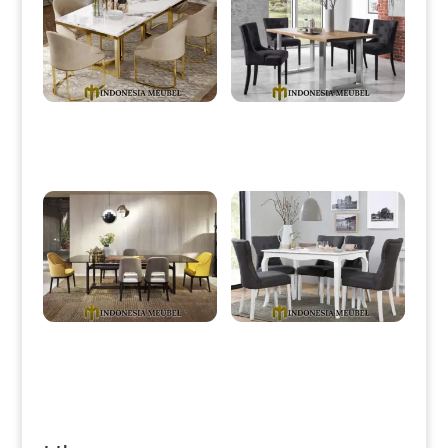
Meja Makan Minimalis
Meja Makan Modern Minimalis
Stainless Elegant Top Carara
Stainless Jati Solid Wood IM-
Marble IM-0003
0083
Meja Makan Minimalis Modern
Meja Makan Minimalis Terbaru
Kayu Jati Perhutani TPK IM-
Putih Duco Glossy IM-0121
0090