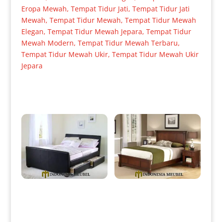
Eropa Mewah
,
Tempat Tidur Jati
,
Tempat Tidur Jati
Mewah
,
Tempat Tidur Mewah
,
Tempat Tidur Mewah
Elegan
,
Tempat Tidur Mewah Jepara
,
Tempat Tidur
Mewah Modern
,
Tempat Tidur Mewah Terbaru
,
Tempat Tidur Mewah Ukir
,
Tempat Tidur Mewah Ukir
Jepara
Produk Terkait
Tempat Tidur Minimalis Model
Dipan Minimalis Jati Klasik Jati
Laci Full Leather Luxury IM-
Natural Salak Brown IM-0105
0103