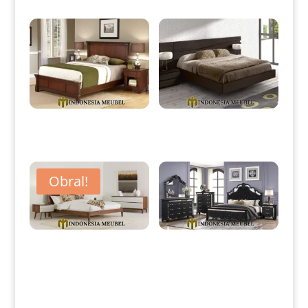
Produk Terkait
Dipan Minimalis Jati Klasik Jati
Dipan Minimalis Modern Kayu
Natural Salak Brown IM-0105
Jati Perhutani Natural IM-0108
Obral!
Dipan Jati Minimalis Klasik
Tempat Tidur Minimalis
Retro Slak Brown Color IM-
Terbaru Black Glasses
0112
Combination IM-0115