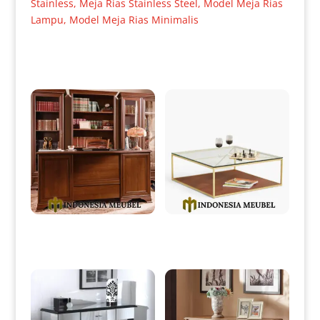
Stainless
,
Meja Rias Stainless Steel
,
Model Meja Rias
Lampu
,
Model Meja Rias Minimalis
Produk Terkait
Meja Kerja Jati Minimalis
Meja Tamu Minimalis Terbaru
Design Natural Color IM-0039
Simple Stainless Style IM-0044