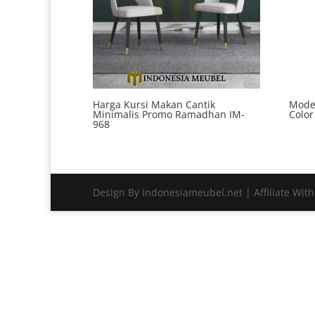
Harga Kursi Makan Cantik
Model
Minimalis Promo Ramadhan IM-
Color
968
Design By Indonesiameubel.net | Affiliate Wit